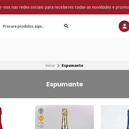
-nos nas redes sociais para receberes todas as novidades e prom
Início
Espumante
Espumante