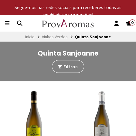
Segue-nos nas redes sociais para receberes todas as
novidades e promoções!
0
Início
Vinhos Verdes
Quinta Sanjoanne
Quinta Sanjoanne
Filtros