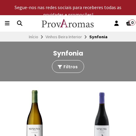
Segue-nos nas redes sociais para receberes todas as
novidades e promoções!
0
Início
Vinhos Beira Interior
Synfonia
Synfonia
Filtros